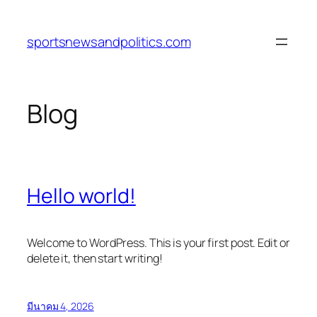
ข้าม
ไป
sportsnewsandpolitics.com
ยัง
เนื้อหา
Blog
Hello world!
Welcome to WordPress. This is your first post. Edit or
delete it, then start writing!
มีนาคม 4, 2026